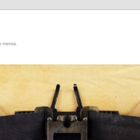
o menos.