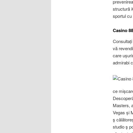
prevenirea
structură 
sportul cu
Casino 88
Consultați
vă revendic
care ușuri
admirabi c
ce mișcare 
Descoperă 
Masters, a
Vegas și M
ş călătoreș
studio ş p