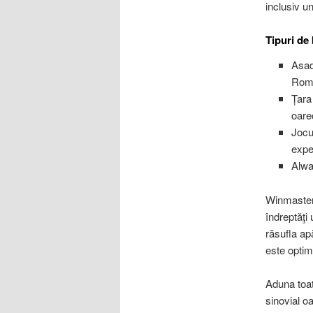
inclusiv un
Tipuri de
Asad
Roma
Țara
oare
Jocu
expe
Alwa
Winmasters
îndreptăţi 
răsufla ap
este optim
Aduna toa
sinovial o