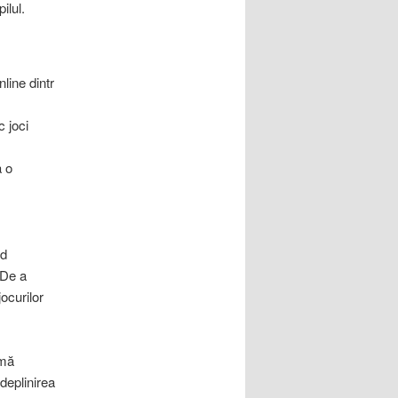
ilul.
line dintr
 joci
a o
nd
 De a
ocurilor
amă
deplinirea