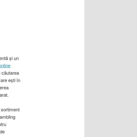
entă și un
online
e căutarea
are ești în
gerea
arat.
i sortiment
Gambling
ntru
 de