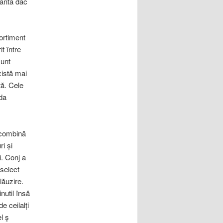
ranta dac
ortiment
t între
sunt
xistă mai
tă. Cele
da
s combină
ri și
i. Conj a
 select
lăuzire.
nutil însă
e ceilalți
l ş