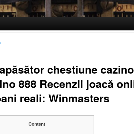
h
 apăsător chestiune cazino
ino 888 Recenzii joacă onl
bani reali: Winmasters
Content