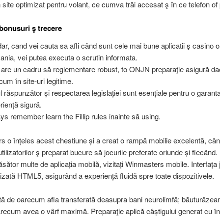
 site optimizat pentru volant, ce cumva trăi accesat ş în ce telefon of p
 bonusuri ş trecere
ar, cand vei cauta sa afli când sunt cele mai bune aplicatii ş casino on
nia, vei putea executa o scrutin informata.
 are un cadru să reglementare robust, to ONJN preparaţie asigură dac
cum în site-uri legitime.
l răspunzător și respectarea legislației sunt esențiale pentru o garant
riență sigură.
ys remember learn the Fillip rules inainte să using.
 o înțeles acest chestiune și a creat o rampă mobilie excelentă, câ
utilizatorilor ş preparat bucure să jocurile preferate oriunde și fiecând.
ăsător multe de aplicația mobilă, vizitați Winmasters mobile. Interfața j
izată HTML5, asigurând a experiență fluidă spre toate dispozitivele.
tă de oarecum afla transferată deasupra bani neurolimfă; băuturăze
arecum avea o vârf maximă. Preparaţie aplică câștigului generat cu în