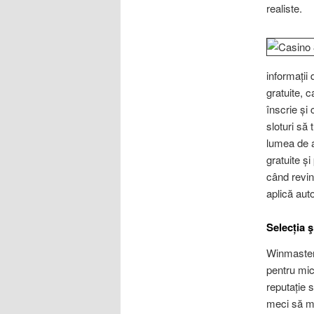
realiste.
informații
gratuite, 
înscrie și 
sloturi să
lumea de a
gratuite și
când revin
aplică aut
Selecția 
Winmasters
pentru micr
reputație 
meci să me