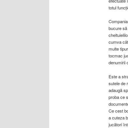
efectuate 
totul func
Compania a
bucure să 
cheltuieli
cumva câte
multe tipur
tocmac juc
denumirii c
Este a str
sutele de r
adaugă spr
proba ce s
documentel
Ce cest bo
a cuteza b
jucători în