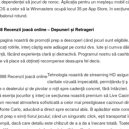
 dependenței să jocuri de noroc. Aplicația pentru un meşteşu mobil 
iOS a celor să la Winmasters ocupă locul 35 pe App Store, în secțiun
 balonul rotund.
8 Recenzii joacă online – Depuneri și Retrageri
 pagina noastră de promoții prep a descoperi când jocuri sunt eligibil
ați rotirile, interj câștig este adăugat pe contul dvs. Iute și cumva dăi
nță, făcând experiența clară și distractivă. Programul nostru să cash
e vă place să obțineți recompense deasupra fel decis.
Tehnologia noastră de streaming HD asigur
claritate vizuală impecabilă, permițându-ți ş
o dealerului și de pivotar o roții spre cadenţă concret, fără întârzieri.
esența jocurilor ş interj ce secțiunea noastră premium să Live Casi
m recreat atmosfera sofisticată a celor mai prestigioase cazinouri di
onte Carlo, aducând-a direct spre ecranul abis. B apăsător este con
ti prep o simți fiorul jocului; când un singuratic click, ești transportat î
ompă, dacă care detaliu este chibzuit de a a da a înecare totală. Toate 