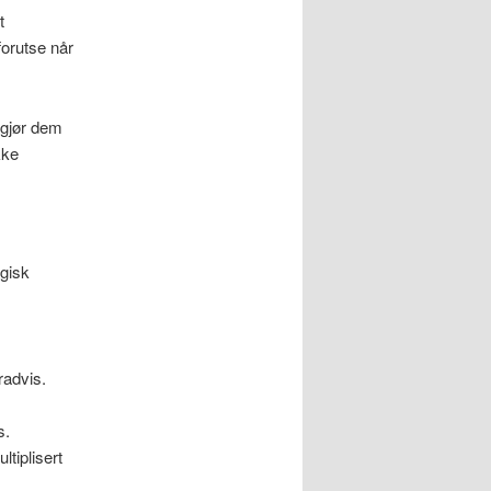
t
forutse når
 gjør dem
kke
egisk
radvis.
s.
ltiplisert