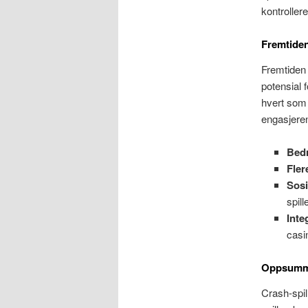
kontrollere
Fremtiden
Fremtiden 
potensial f
hvert som 
engasjeren
Bedr
Fler
Sosi
spill
Inte
casin
Oppsumme
Crash-spil