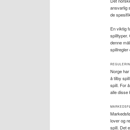
Det norske
ansvarlig s
de spesifi
En viktig 
spilltyper
denne målg
spillregler
REGULERIN
Norge har 
å tilby spi
spill. For 
alle disse
MARKEDSFØ
Markedsfør
lover og r
spill. Det 