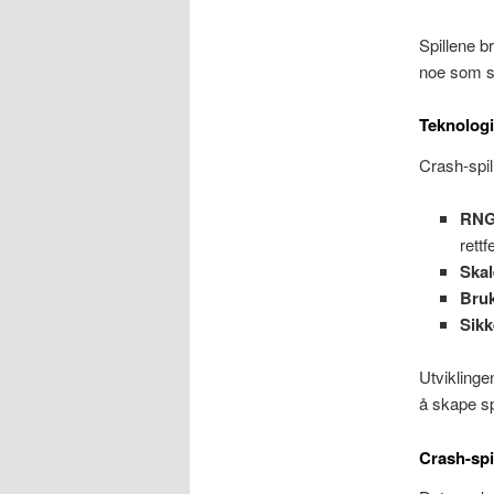
Spillene b
noe som sik
Teknologi
Crash-spil
RNG
rettf
Skal
Bruk
Sikk
Utviklinge
å skape sp
Crash-spi