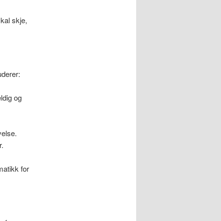
kal skje,
uderer:
eldig og
.
velse.
r.
matikk for