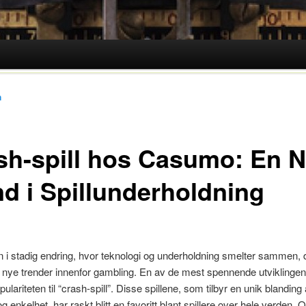
h
sh-spill hos Casumo: En 
nd i Spillunderholdning
n i stadig endring, hvor teknologi og underholdning smelter sammen, 
 nye trender innenfor gambling. En av de mest spennende utviklingene
pulariteten til “crash-spill”. Disse spillene, som tilbyr en unik blanding
 enkelhet, har raskt blitt en favoritt blant spillere over hele verden. 