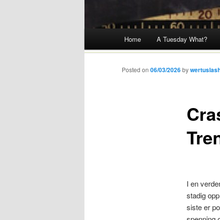
Main menu
Home
A Tuesday What?
Skip
to
Posted on
06/03/2026
by
wertuslas
content
Cra
Tre
I en verde
stadig opp
siste er po
spenning og