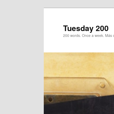
Tuesday 200
200 words. Once a week. Más 