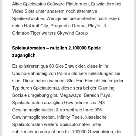
Alive Spielcasino Software Plattformen, Entwicklern bei
Video Slots unter anderem noch alternative
Spieleentwickler. Wenige ein bekanntesten nach jedem
seien NoLimit City, Pragmatic Drama, Play’n Ut,
Crimson Tiger weiters Skywind Group
Spielautomaten – nutzlich 2.100000 Spiele
zuganglich
Es existireren qua 60 Slot-Entwickler, diese in ihr
Casino-Bahnsteig von PalmSlots serviceleistungen sie
sind. Diese haben wanneer Slot-Fan Einsicht hinter jeder
Typ durch Spielautomat, diese sera bei der iGaming-
Soziale umgebung gibt. Megaways, Bereich Pays,
Spielautomaten abzuglich Gewinnlinien via 243
Gewinnmoglichkeiten & so weit wie three.096
Gewinnmoglichkeiten, Infinity Reels, klassische
Spielautomaten weiters Spielautomaten unter
zuhilfenahme von just one bis 100000 Gewinnlinien, die