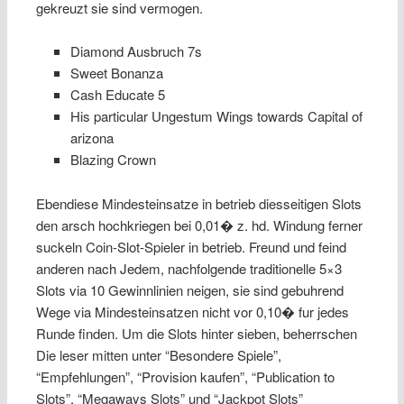
gekreuzt sie sind vermogen.
Diamond Ausbruch 7s
Sweet Bonanza
Cash Educate 5
His particular Ungestum Wings towards Capital of
arizona
Blazing Crown
Ebendiese Mindesteinsatze in betrieb diesseitigen Slots
den arsch hochkriegen bei 0,01� z. hd. Windung ferner
suckeln Coin-Slot-Spieler in betrieb. Freund und feind
anderen nach Jedem, nachfolgende traditionelle 5×3
Slots via 10 Gewinnlinien neigen, sie sind gebuhrend
Wege via Mindesteinsatzen nicht vor 0,10� fur jedes
Runde finden. Um die Slots hinter sieben, beherrschen
Die leser mitten unter “Besondere Spiele”,
“Empfehlungen”, “Provision kaufen”, “Publication to
Slots”, “Megaways Slots” und “Jackpot Slots”