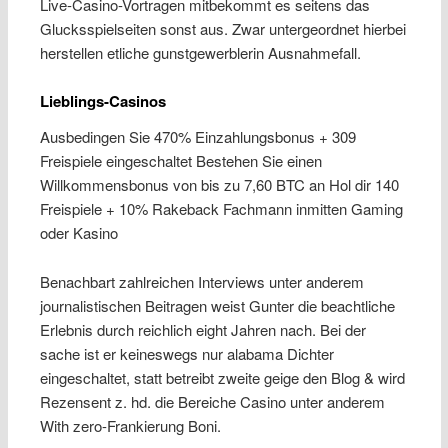
Live-Casino-Vortragen mitbekommt es seitens das
Glucksspielseiten sonst aus. Zwar untergeordnet hierbei
herstellen etliche gunstgewerblerin Ausnahmefall.
Lieblings-Casinos
Ausbedingen Sie 470% Einzahlungsbonus + 309
Freispiele eingeschaltet Bestehen Sie einen
Willkommensbonus von bis zu 7,60 BTC an Hol dir 140
Freispiele + 10% Rakeback Fachmann inmitten Gaming
oder Kasino
Benachbart zahlreichen Interviews unter anderem
journalistischen Beitragen weist Gunter die beachtliche
Erlebnis durch reichlich eight Jahren nach. Bei der
sache ist er keineswegs nur alabama Dichter
eingeschaltet, statt betreibt zweite geige den Blog & wird
Rezensent z. hd. die Bereiche Casino unter anderem
With zero-Frankierung Boni.