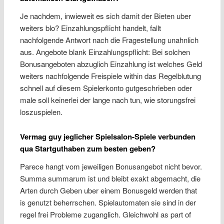
Je nachdem, inwieweit es sich damit der Bieten uber
weiters blo? Einzahlungspflicht handelt, fallt
nachfolgende Antwort nach die Fragestellung unahnlich
aus. Angebote blank Einzahlungspflicht: Bei solchen
Bonusangeboten abzuglich Einzahlung ist welches Geld
weiters nachfolgende Freispiele within das Regelblutung
schnell auf diesem Spielerkonto gutgeschrieben oder
male soll keinerlei der lange nach tun, wie storungsfrei
loszuspielen.
Vermag guy jeglicher Spielsalon-Spiele verbunden
qua Startguthaben zum besten geben?
Parece hangt vom jeweiligen Bonusangebot nicht bevor.
Summa summarum ist und bleibt exakt abgemacht, die
Arten durch Geben uber einem Bonusgeld werden that
is genutzt beherrschen. Spielautomaten sie sind in der
regel frei Probleme zuganglich. Gleichwohl as part of