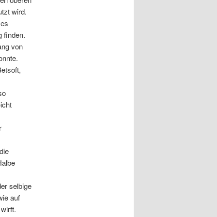
tzt wird.
ses
 finden.
ang von
onnte.
etsoft,
so
icht
r
die
Halbe
er selbige
wie auf
wirft.