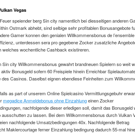
Vulkan Vegas
euer speiender berg Sin city namentlich bei diesseitigen anderen G
thin Ostmark abhebt, sind selbige sehr profitablen Bonusangebote fu
Andere Gamer konnen den genialen Willkommensbonus de l’ensemble
ffizienz, unterdessen sera pro gegebene Zocker zusatzliche Angebot
ch welches wochentliche Cashback existireren.
n Sin city Willkommensbonus gewahrt brandneuen Spielern so weit wi
ktiv Bonusgeld sofern 60 Freispiele hinein Erreichbar Spielautomat
e des Casinos. Daselbst eignen ebendiese Feinheiten zum Willkom
falls as part of unserem Online Spielcasino Vermittlungsgebuhr erwartet
ur
megadice Anmeldebonus ohne Einzahlung
einen Zocker
ingungen, nachfolgende dieser erledigen soll, damit das Bonusgeld 
 ausschutten zu lassen. Bei dem Willkommensbonus durch Vulkan
 seien nachfolgende Umsatzbedingungen 40x. Nachfolgende Betrag
cht Maklercourtage ferner Einzahlung bedingung dadurch 55-mal hine