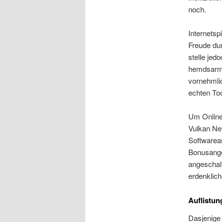
noch.
Internetsp
Freude dur
stelle jed
hemdsarmel
vornehmli
echten Too
Um Online 
Vulkan Nev
Softwarea
Bonusangeb
angeschalt
erdenklic
Auflistun
Dasjenige 