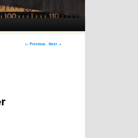
Post navigation
← Previous
Next →
er