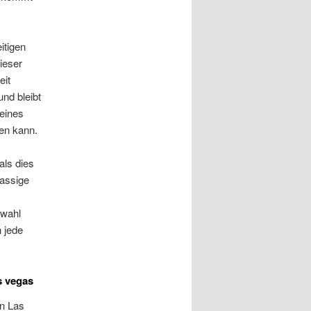
itigen
ieser
eit
nd bleibt
eines
den kann.
als dies
lassige
swahl
h jede
s vegas
an Las