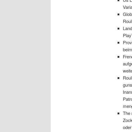
Vari
Glob
Roul
Land
Play
Prov
beim
Fren
aufg
weit
Roul
guns
Inan
Patr
meng
The 
Zock
oder