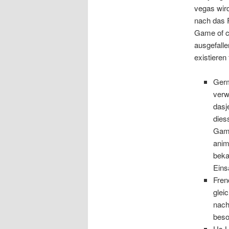
vegas wird
nach das 
Game of ch
ausgefalle
existieren
Germ
verw
dasj
dies
Game
anim
beka
Eins
Fren
glei
nach
beso
Us L