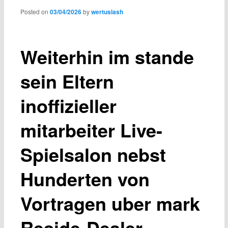
content
Posted on
03/04/2026
by
wertuslash
Weiterhin im stande
sein Eltern
inoffizieller
mitarbeiter Live-
Spielsalon nebst
Hunderten von
Vortragen uber mark
Reside-Dealer