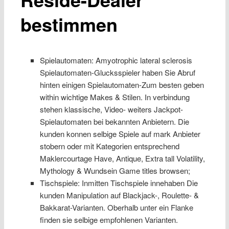
bestimmen
Spielautomaten: Amyotrophic lateral sclerosis
Spielautomaten-Glucksspieler haben Sie Abruf
hinten einigen Spielautomaten-Zum besten geben
within wichtige Makes & Stilen. In verbindung
stehen klassische, Video- weiters Jackpot-
Spielautomaten bei bekannten Anbietern. Die
kunden konnen selbige Spiele auf mark Anbieter
stobern oder mit Kategorien entsprechend
Maklercourtage Have, Antique, Extra tall Volatility,
Mythology & Wundsein Game titles browsen;
Tischspiele: Inmitten Tischspiele innehaben Die
kunden Manipulation auf Blackjack-, Roulette- &
Bakkarat-Varianten. Oberhalb unter ein Flanke
finden sie selbige empfohlenen Varianten.