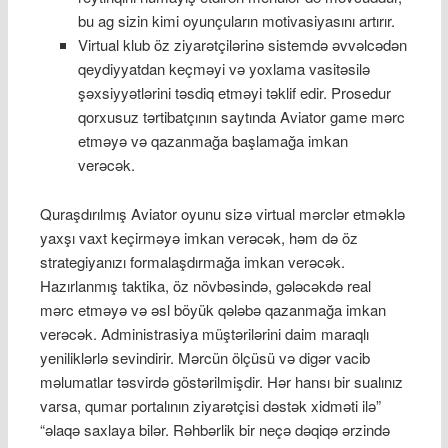
bu ag sizin kimi oyunçuların motivasiyasını artırır.
Virtual klub öz ziyarətçilərinə sistemdə əvvəlcədən
qeydiyyatdan keçməyi və yoxlama vasitəsilə
şəxsiyyətlərini təsdiq etməyi təklif edir. Prosedur
qorxusuz tərtibatçının saytında Aviator game mərc
etməyə və qazanmağa başlamağa imkan
verəcək.
Quraşdırılmış Aviator oyunu sizə virtual mərclər etməklə
yaxşı vaxt keçirməyə imkan verəcək, həm də öz
strategiyanızı formalaşdırmağa imkan verəcək.
Hazırlanmış taktika, öz növbəsində, gələcəkdə real
mərc etməyə və əsl böyük qələbə qazanmağa imkan
verəcək. Administrasiya müştərilərini daim maraqlı
yeniliklərlə sevindirir. Mərcün ölçüsü və digər vacib
məlumatlar təsvirdə göstərilmişdir. Hər hansı bir sualınız
varsa, qumar portalının ziyarətçisi dəstək xidməti ilə”
“əlaqə saxlaya bilər. Rəhbərlik bir neçə dəqiqə ərzində