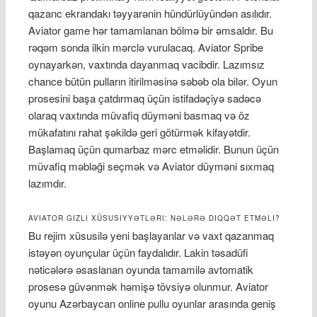
qazanc ekrandakı təyyarənin hündürlüyündən asılıdır.
Aviator game hər tamamlanan bölmə bir əmsaldır. Bu
rəqəm sonda ilkin mərclə vurulacaq. Aviator Spribe
oynayarkən, vaxtında dayanmaq vacibdir. Lazımsız
chance bütün pulların itirilməsinə səbəb ola bilər. Oyun
prosesini başa çatdırmaq üçün istifadəçiyə sadəcə
olaraq vaxtında müvafiq düyməni basmaq və öz
mükafatını rahat şəkildə geri götürmək kifayətdir.
Başlamaq üçün qumarbaz mərc etməlidir. Bunun üçün
müvafiq məbləği seçmək və Aviator düyməni sıxmaq
lazımdır.
AVIATOR GIZLI XÜSUSIYYƏTLƏRI: NƏLƏRƏ DIQQƏT ETMƏLI?
Bu rejim xüsusilə yeni başlayanlar və vaxt qazanmaq
istəyən oyunçular üçün faydalıdır. Lakin təsadüfi
nəticələrə əsaslanan oyunda tamamilə avtomatik
prosesə güvənmək həmişə tövsiyə olunmur. Aviator
oyunu Azərbaycan online pullu oyunlar arasında geniş