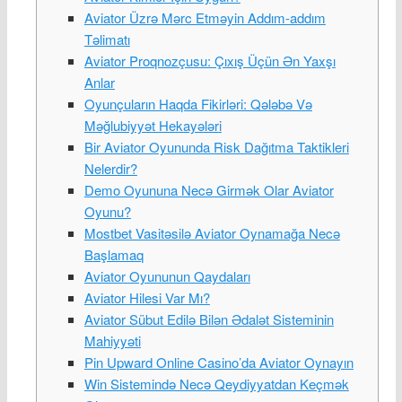
Aviator Üzrə Mərc Etməyin Addım-addım
Təlimatı
Aviator Proqnozçusu: Çıxış Üçün Ən Yaxşı
Anlar
Oyunçuların Haqda Fikirləri: Qələbə Və
Məğlubiyyət Hekayələri
Bir Aviator Oyununda Risk Dağıtma Taktikleri
Nelerdir?
Demo Oyununa Necə Girmək Olar Aviator
Oyunu?
Mostbet Vasitəsilə Aviator Oynamağa Necə
Başlamaq
Aviator Oyununun Qaydaları
Aviator Hilesi Var Mı?
Aviator Sübut Edilə Bilən Ədalət Sisteminin
Mahiyyəti
Pin Upward Online Casino’da Aviator Oynayın
Win Sistemində Necə Qeydiyyatdan Keçmək