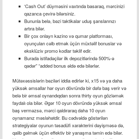
‘Cash Out’ düyməsini vaxtında basaraq, mərcinizi
qazanca çevirə bilərsiniz.
Bununla belə, bəzi taktikalar uduş şanslarınızı
artıra bilər.
Bir çox onlayn kazino və qumar platforması,
oyunçuları cəlb etmək üçün müxtəlif bonuslar və
eksklüziv promo kodlar təklif edir.
Burada istifadəçilər ilk depozitlərində 500%-ə
qədər” “added bonus əldə edə bilərlər.
Mütəxəssislərin bəziləri iddia edirlər ki, x15 və ya daha
yüksək əmsallar hər oyun dövründə bir dəfə baş verir və
belə bir əmsal oynandıqdan sonra thirty oyun gözləmək
faydalı ola bilər. Əgər 10 oyun dövründə yüksək əmsal
baş verməzsə, mərci qaldıraraq daha 10 oyun
oynamanız məsləhətdir. Bu cədvəldə göstərilən
strategiyalar oyunun təsadüfi xarakterini dəyişməsə də,
qalib gəlmək üçün effektiv bir yanaşma təmin edə bilər.