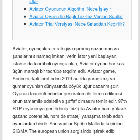
Olar
Aviator Oyununun Alqoritmi Necə İşləyir
Aviator Oyunu Ilə Bağlı Tez-tez Verilən Suallar
Aviator Trial Versiyası Necə Sınaqdan Keçirilir?
Aviator, oyunçulara strategiya quraraq qazanmaq və
şanslarını sınamaq imkanı verir. İstər yeni başlayan,
istərsə də təcrübəli oyunçu olun, Aviator oyunu hər kəs
üçün maraqlı bir təcrübə təqdim edir. Aviator game,
Spribe şirkəti tərəfindən 2019-cu ildə yaradılmış və
qumar oyunları dünyasında böyük uğur qazanmışdır.
Oyunun təsadüfi ədədlər generatoru ilə təmin edilməsi
onun tamamilə ədalətli və şəffaf olmasını təmin edir. 97%
RTP (oyunçuya geri ödəniş faizi) ilə Aviator həm yüksək
qazanc potensialı, həm də strateji yanaşma tələb edən
oyunlardan biridir. Son vaxtlar Spribe Maltada keçirilən
SiGMA The european union sərgisində iştirak edib.