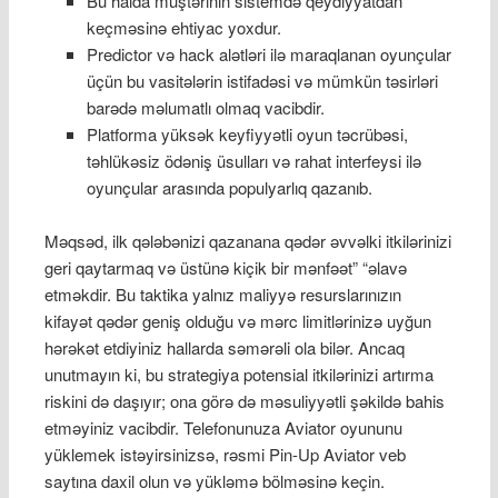
Bu halda müştərinin sistemdə qeydiyyatdan
keçməsinə ehtiyac yoxdur.
Predictor və hack alətləri ilə maraqlanan oyunçular
üçün bu vasitələrin istifadəsi və mümkün təsirləri
barədə məlumatlı olmaq vacibdir.
Platforma yüksək keyfiyyətli oyun təcrübəsi,
təhlükəsiz ödəniş üsulları və rahat interfeysi ilə
oyunçular arasında populyarlıq qazanıb.
Məqsəd, ilk qələbənizi qazanana qədər əvvəlki itkilərinizi
geri qaytarmaq və üstünə kiçik bir mənfəət” “əlavə
etməkdir. Bu taktika yalnız maliyyə resurslarınızın
kifayət qədər geniş olduğu və mərc limitlərinizə uyğun
hərəkət etdiyiniz hallarda səmərəli ola bilər. Ancaq
unutmayın ki, bu strategiya potensial itkilərinizi artırma
riskini də daşıyır; ona görə də məsuliyyətli şəkildə bahis
etməyiniz vacibdir. Telefonunuza Aviator oyununu
yüklemek istəyirsinizsə, rəsmi Pin-Up Aviator veb
saytına daxil olun və yükləmə bölməsinə keçin.