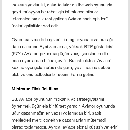
və asan yoldur, ki, onlar Aviator on the web oyununda
qeyri-müəyyən bir rahatlıqla iştirak edə bilərlər.
İnternetdə sıx sıx rast gəlinən Aviator hack apk-lər,”
“daimi qalibliklər vəd edir.
Oyun real vaxtda baş verir, bu ag həyəcanı və marağı
daha da artırır. Eyni zamanda, yüksək RTP göstəricisi
(97%) Aviator qazanmaq üçün yaxşı şanslar təqdim
edən oyunlardan birinə çevirir. Bu üstünlüklər Aviator
kazino oyunçuları arasında geniş yayılmasına səbəb
olub və onu cəlbedici bir seçim halına gətirir.
Minimum Risk Taktikası
Bu, Aviator oyununun məkanik və strategiyalarını
öyrənmək üçün əla bir fürsət yaradır. Aviator oyununda
uğur qazanmağın ən yaxşı yollarından biri, sabit
məbləğləri mərc etmək və qazanılanları mütəmadi
olaraq toplamaqdır. Ayrıca, aviator signal xüsusiyyətlərini