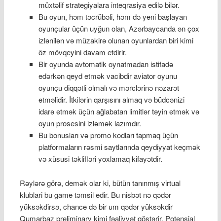
müxtəlif strategiyalara inteqrasiya edilə bilər.
Bu oyun, həm təcrübəli, həm də yeni başlayan
oyunçular üçün uyğun olan, Azərbaycanda ən çox
izlənilən və müzakirə olunan oyunlardan biri kimi
öz mövqeyini davam etdirir.
Bir oyunda avtomatik oynatmadan istifadə
edərkən qeyd etmək vacibdir aviator oyunu
oyunçu diqqətli olmalı və mərclərinə nəzarət
etməlidir. İtkilərin qarşısını almaq və büdcənizi
idarə etmək üçün ağlabatan limitlər təyin etmək və
oyun prosesini izləmək lazımdır.
Bu bonusları və promo kodları tapmaq üçün
platformaların rəsmi saytlarında qeydiyyat keçmək
və xüsusi təklifləri yoxlamaq kifayətdir.
Rəylərə görə, demək olar ki, bütün tanınmış virtual
klublari bu game təmsil edir. Bu nisbət nə qədər
yüksəkdirsə, chance də bir um qədər yüksəkdir
Qumarbaz preliminary kimi fəaliyyət göstərir. Potensial