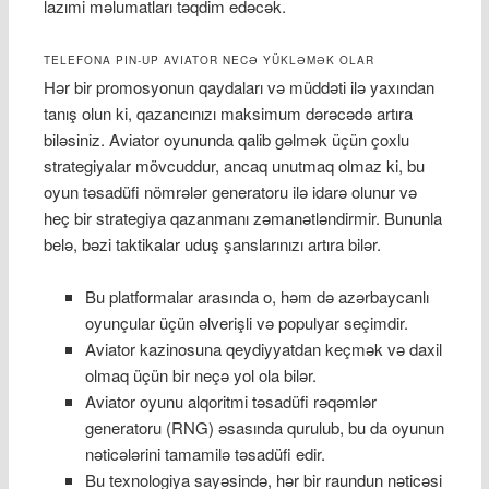
lazımi məlumatları təqdim edəcək.
TELEFONA PIN-UP AVIATOR NECƏ YÜKLƏMƏK OLAR
Hər bir promosyonun qaydaları və müddəti ilə yaxından
tanış olun ki, qazancınızı maksimum dərəcədə artıra
biləsiniz. Aviator oyununda qalib gəlmək üçün çoxlu
strategiyalar mövcuddur, ancaq unutmaq olmaz ki, bu
oyun təsadüfi nömrələr generatoru ilə idarə olunur və
heç bir strategiya qazanmanı zəmanətləndirmir. Bununla
belə, bəzi taktikalar uduş şanslarınızı artıra bilər.
Bu platformalar arasında o, həm də azərbaycanlı
oyunçular üçün əlverişli və populyar seçimdir.
Aviator kazinosuna qeydiyyatdan keçmək və daxil
olmaq üçün bir neçə yol ola bilər.
Aviator oyunu alqoritmi təsadüfi rəqəmlər
generatoru (RNG) əsasında qurulub, bu da oyunun
nəticələrini tamamilə təsadüfi edir.
Bu texnologiya sayəsində, hər bir raundun nəticəsi