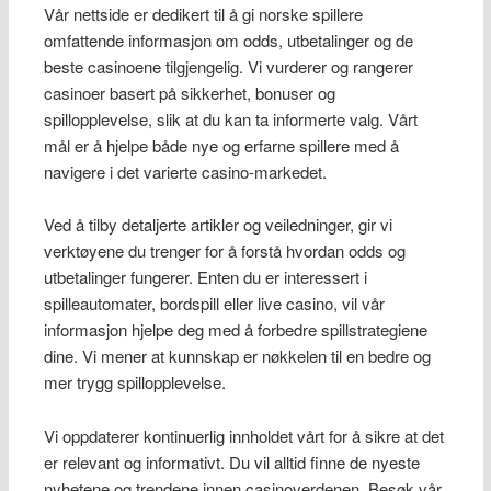
Vår nettside er dedikert til å gi norske spillere
omfattende informasjon om odds, utbetalinger og de
beste casinoene tilgjengelig. Vi vurderer og rangerer
casinoer basert på sikkerhet, bonuser og
spillopplevelse, slik at du kan ta informerte valg. Vårt
mål er å hjelpe både nye og erfarne spillere med å
navigere i det varierte casino-markedet.
Ved å tilby detaljerte artikler og veiledninger, gir vi
verktøyene du trenger for å forstå hvordan odds og
utbetalinger fungerer. Enten du er interessert i
spilleautomater, bordspill eller live casino, vil vår
informasjon hjelpe deg med å forbedre spillstrategiene
dine. Vi mener at kunnskap er nøkkelen til en bedre og
mer trygg spillopplevelse.
Vi oppdaterer kontinuerlig innholdet vårt for å sikre at det
er relevant og informativt. Du vil alltid finne de nyeste
nyhetene og trendene innen casinoverdenen. Besøk vår