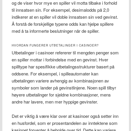
og de viser hvor mye en spiller vil motta tilbake i forhold
til innsatsen sin. For eksempel, desimalodds på 2,0
indikerer at en spiller vil doble innsatsen sin ved gevinst.
Å forstå de forskjellige typene odds kan hjelpe spillere
med å ta informerte beslutninger når de spiller.
HVORDAN FUNGERER UTBETALINGER I CASINOER?
Utbetalinger i casinoer refererer til mengden penger som
en spiller mottar i forbindelse med en gevinst. Hver
spilltype har spesifikke utbetalingsstrukturer basert på
oddsene. For eksempel, i spilleautomater kan
utbetalingen variere avhengig av kombinasjonen av
symboler som lander på gevinstlinjene. Noen spill tilbyr
høyere utbetalinger for sjeldne kombinasjoner, mens
andre har lavere, men mer hyppige gevinster.
Det er viktig å være klar over at kasinoer også setter inn
en husfordel, som er prosentandelen av inntektene som
kasinoet forventer å beholde over tid. Dette kan variere