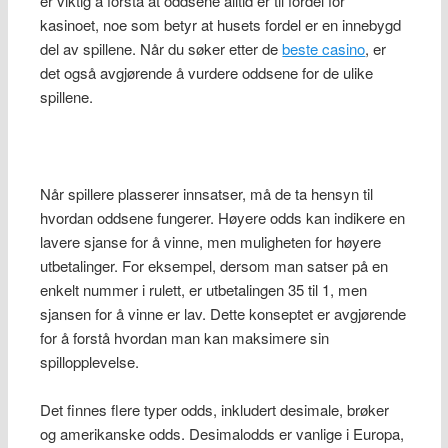
er viktig å forstå at oddsene alltid er til fordel for
kasinoet, noe som betyr at husets fordel er en innebygd
del av spillene. Når du søker etter de
beste casino
, er
det også avgjørende å vurdere oddsene for de ulike
spillene.
Når spillere plasserer innsatser, må de ta hensyn til
hvordan oddsene fungerer. Høyere odds kan indikere en
lavere sjanse for å vinne, men muligheten for høyere
utbetalinger. For eksempel, dersom man satser på en
enkelt nummer i rulett, er utbetalingen 35 til 1, men
sjansen for å vinne er lav. Dette konseptet er avgjørende
for å forstå hvordan man kan maksimere sin
spillopplevelse.
Det finnes flere typer odds, inkludert desimale, brøker
og amerikanske odds. Desimalodds er vanlige i Europa,