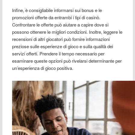
Infine, è consigliabile informarsi sui bonus e le
promozioni offerte da entrambi i tipi di casinò.
Confrontare le offerte può aiutare a capire dove si
possono ottenere le migliori condizioni. Inoltre, leggere le
recensioni di altri giocatori può fornire informazioni
preziose sulle esperienze di gioco e sulla qualità dei
servizi offerti. Prendere il tempo necessario per
esaminare queste opzioni può rivelarsi determinante per
un’esperienza di gioco positiva.