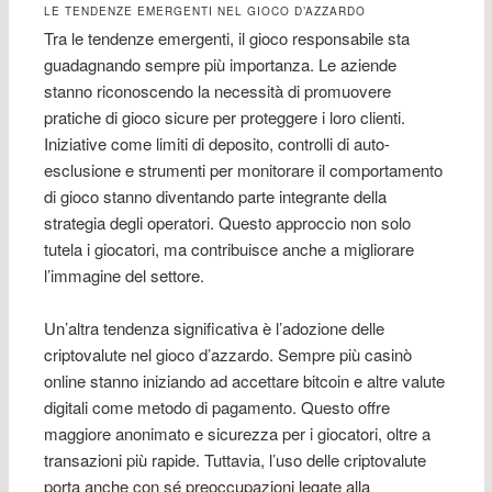
LE TENDENZE EMERGENTI NEL GIOCO D’AZZARDO
Tra le tendenze emergenti, il gioco responsabile sta
guadagnando sempre più importanza. Le aziende
stanno riconoscendo la necessità di promuovere
pratiche di gioco sicure per proteggere i loro clienti.
Iniziative come limiti di deposito, controlli di auto-
esclusione e strumenti per monitorare il comportamento
di gioco stanno diventando parte integrante della
strategia degli operatori. Questo approccio non solo
tutela i giocatori, ma contribuisce anche a migliorare
l’immagine del settore.
Un’altra tendenza significativa è l’adozione delle
criptovalute nel gioco d’azzardo. Sempre più casinò
online stanno iniziando ad accettare bitcoin e altre valute
digitali come metodo di pagamento. Questo offre
maggiore anonimato e sicurezza per i giocatori, oltre a
transazioni più rapide. Tuttavia, l’uso delle criptovalute
porta anche con sé preoccupazioni legate alla