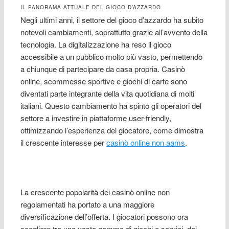
IL PANORAMA ATTUALE DEL GIOCO D’AZZARDO
Negli ultimi anni, il settore del gioco d’azzardo ha subito
notevoli cambiamenti, soprattutto grazie all’avvento della
tecnologia. La digitalizzazione ha reso il gioco
accessibile a un pubblico molto più vasto, permettendo
a chiunque di partecipare da casa propria. Casinò
online, scommesse sportive e giochi di carte sono
diventati parte integrante della vita quotidiana di molti
italiani. Questo cambiamento ha spinto gli operatori del
settore a investire in piattaforme user-friendly,
ottimizzando l’esperienza del giocatore, come dimostra
il crescente interesse per
casinò online non aams
.
La crescente popolarità dei casinò online non
regolamentati ha portato a una maggiore
diversificazione dell’offerta. I giocatori possono ora
scegliere tra una vasta gamma di giochi e servizi, dai