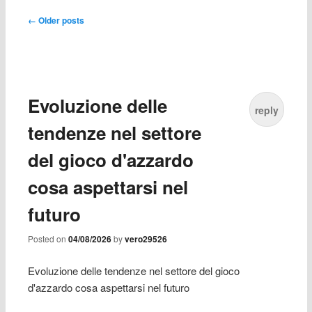
content
Post navigation
←
Older posts
Evoluzione delle
reply
tendenze nel settore
del gioco d'azzardo
cosa aspettarsi nel
futuro
Posted on
04/08/2026
by
vero29526
Evoluzione delle tendenze nel settore del gioco
d'azzardo cosa aspettarsi nel futuro