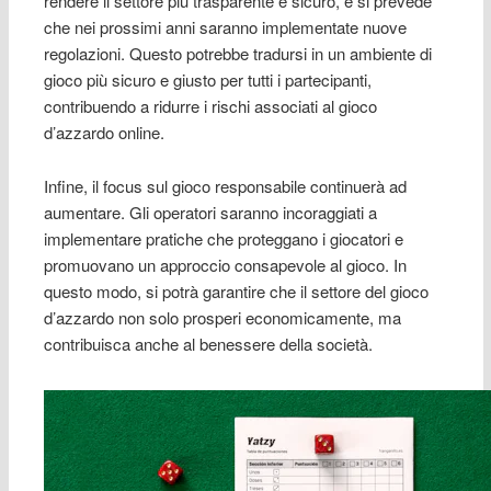
rendere il settore più trasparente e sicuro, e si prevede
che nei prossimi anni saranno implementate nuove
regolazioni. Questo potrebbe tradursi in un ambiente di
gioco più sicuro e giusto per tutti i partecipanti,
contribuendo a ridurre i rischi associati al gioco
d’azzardo online.
Infine, il focus sul gioco responsabile continuerà ad
aumentare. Gli operatori saranno incoraggiati a
implementare pratiche che proteggano i giocatori e
promuovano un approccio consapevole al gioco. In
questo modo, si potrà garantire che il settore del gioco
d’azzardo non solo prosperi economicamente, ma
contribuisca anche al benessere della società.