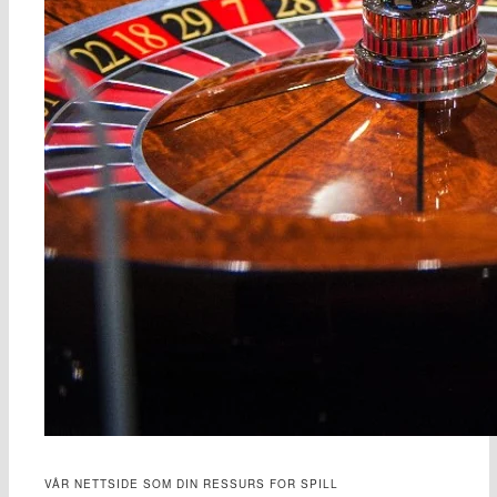
VÅR NETTSIDE SOM DIN RESSURS FOR SPILL