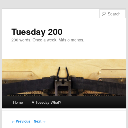
Tuesday 200
200 words. Once a week. Más o menos.
Main menu
Home
A Tuesday What?
Skip
to
Post navigation
← Previous
Next →