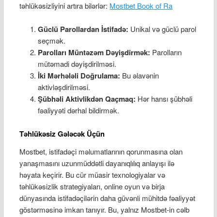
təhlükəsizliyini artıra bilərlər:
Mostbet Book of Ra
Güclü Parollardan İstifadə:
Unikal və güclü parol
seçmək.
Parolları Müntəzəm Dəyişdirmək:
Parolların
mütəmadi dəyişdirilməsi.
İki Mərhələli Doğrulama:
Bu əlavənin
aktivləşdirilməsi.
Şübhəli Aktivlikdən Qaçmaq:
Hər hansı şübhəli
fəaliyyəti dərhal bildirmək.
Təhlükəsiz Gələcək Üçün
Mostbet, istifadəçi məlumatlarının qorunmasına olan
yanaşmasını uzunmüddətli dayanıqlılıq anlayışı ilə
həyata keçirir. Bu cür müasir texnologiyalar və
təhlükəsizlik strategiyaları, online oyun və birja
dünyasında istifadəçilərin daha güvənli mühitdə fəaliyyət
göstərməsinə imkan tanıyır. Bu, yalnız Mostbet-in cəlb