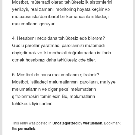
Mostbet, mütəmadi olaraq təhlükəsizlik sistemlərini
yeniləyir, real zamanlı monitorinq həyata keçirir və
mütəxəssislərdən ibarət bir komanda ilə istifadəçi
məlumatlarını qoruyur.
4. Hesabımı necə daha təhlükəsiz edə bilərəm?
Güclü parollar yaratmaq, parollarınızı mütəmadi
dəyişdirmək və iki mərhələli doğrulamadan istifadə
etmək hesabınızı daha təhlükəsiz edə bilər.
5. Mostbet-də hansı məlumatlarım şifrələnir?
Mostbet, istifadəçi məlumatlarının, parolların, maliyyə
məlumatlarının və digər şəxsi məlumatların
şifrələnməsini təmin edir. Bu, məlumatların
təhlükəsizliyini artırır.
This entry was posted in
Uncategorized
by
wertuslash
. Bookmark
the
permalink
.