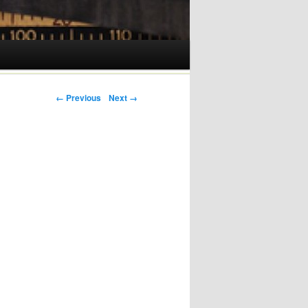
Post navigation
← Previous
Next →