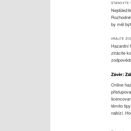
STANOVTE 
Nejdůležit
Rozhodněte
by měl být
HRAJTE Z
Hazardní h
ztrácíte k
zodpovědné
Závěr: Z
Online haz
přistupova
licencovan
těmito tipy
nabízí. Ho