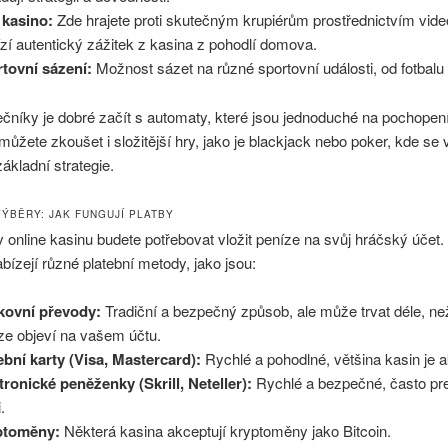
 kasino:
Zde hrajete proti skutečným krupiérům prostřednictvím vid
zí autentický zážitek z kasina z pohodlí domova.
tovní sázení:
Možnost sázet na různé sportovní události, od fotbalu 
čníky je dobré začít s automaty, které jsou jednoduché na pochopení
ůžete zkoušet i složitější hry, jako je blackjack nebo poker, kde se v
základní strategie.
VÝBĚRY: JAK FUNGUJÍ PLATBY
v online kasinu budete potřebovat vložit peníze na svůj hráčský účet.
bízejí různé platební metody, jako jsou:
kovní převody:
Tradiční a bezpečný způsob, ale může trvat déle, ne
ze objeví na vašem účtu.
ební karty (Visa, Mastercard):
Rychlé a pohodlné, většina kasin je a
tronické peněženky (Skrill, Neteller):
Rychlé a bezpečné, často pr
.
ptoměny:
Některá kasina akceptují kryptoměny jako Bitcoin.