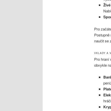
Živé
Nabí
Spor
Pro začáte
Postupně m
naučit se 
VKLADY A 
Pro hraní 
obvykle na
Ban
pení
Plat
Elek
hráči
Kry