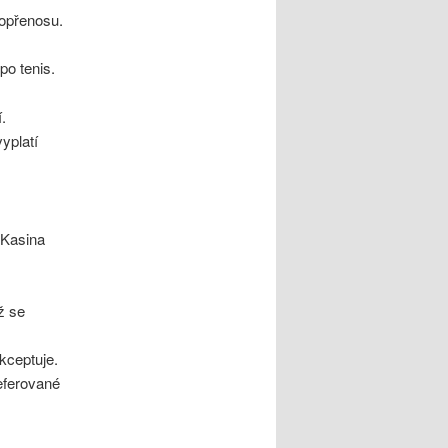
eopřenosu.
po tenis.
.
yplatí
 Kasina
ž se
kceptuje.
eferované