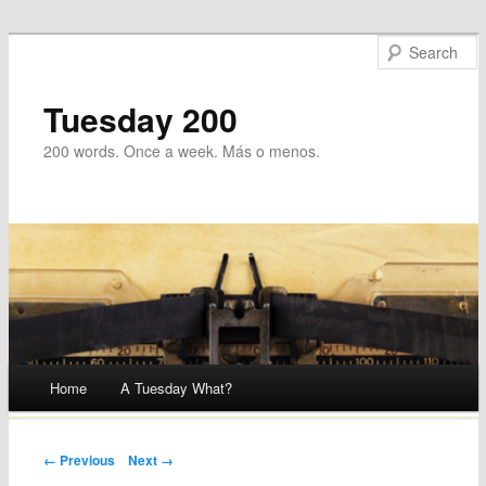
Tuesday 200
200 words. Once a week. Más o menos.
Main menu
Home
A Tuesday What?
Skip
to
Post navigation
← Previous
Next →