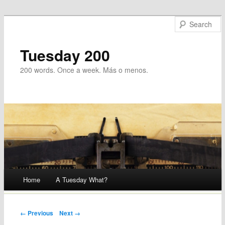
Tuesday 200
200 words. Once a week. Más o menos.
Main menu
Home
A Tuesday What?
Skip
to
Post navigation
← Previous
Next →