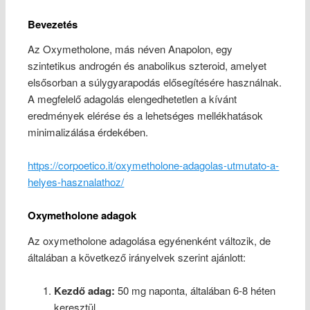
Bevezetés
Az Oxymetholone, más néven Anapolon, egy
szintetikus androgén és anabolikus szteroid, amelyet
elsősorban a súlygyarapodás elősegítésére használnak.
A megfelelő adagolás elengedhetetlen a kívánt
eredmények elérése és a lehetséges mellékhatások
minimalizálása érdekében.
https://corpoetico.it/oxymetholone-adagolas-utmutato-a-
helyes-hasznalathoz/
Oxymetholone adagok
Az oxymetholone adagolása egyénenként változik, de
általában a következő irányelvek szerint ajánlott:
Kezdő adag:
50 mg naponta, általában 6-8 héten
keresztül.