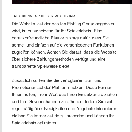
ERFAHRUNGEN AUF DER PLATTFORM
Die Website, auf der das Ice Fishing Game angeboten
wird, ist entscheidend für Ihr Spielerlebnis. Eine
benutzerfreundliche Plattform sorgt dafür, dass Sie
schnell und einfach auf die verschiedenen Funktionen
zugreifen können. Achten Sie darauf, dass die Website
über sichere Zahlungsmethoden verfügt und eine
transparente Spielweise bietet.
Zusätzlich sollten Sie die verfügbaren Boni und
Promotionen auf der Plattform nutzen. Diese können
Ihnen helfen, mehr Wert aus Ihren Einsätzen zu ziehen
und Ihre Gewinnchancen zu erhöhen. Indem Sie sich
regelmäßig über Neuigkeiten und Angebote informieren,
bleiben Sie immer auf dem Laufenden und können Ihr
Spielerlebnis optimieren.