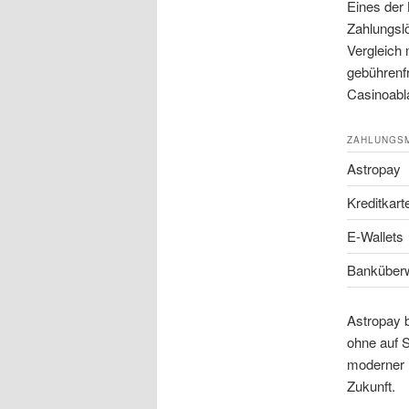
Eines der 
Zahlungslö
Vergleich 
gebührenfr
Casinoabl
ZAHLUNGS
Astropay
Kreditkart
E-Wallets
Banküber
Astropay b
ohne auf S
moderner K
Zukunft.