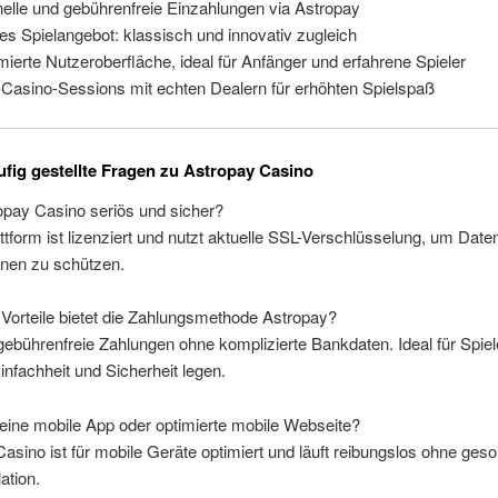
elle und gebührenfreie Einzahlungen via Astropay
tes Spielangebot: klassisch und innovativ zugleich
mierte Nutzeroberfläche, ideal für Anfänger und erfahrene Spieler
-Casino-Sessions mit echten Dealern für erhöhten Spielspaß
fig gestellte Fragen zu Astropay Casino
ropay Casino seriös und sicher?
attform ist lizenziert und nutzt aktuelle SSL-Verschlüsselung, um Date
onen zu schützen.
Vorteile bietet die Zahlungsmethode Astropay?
gebührenfreie Zahlungen ohne komplizierte Bankdaten. Ideal für Spiele
infachheit und Sicherheit legen.
 eine mobile App oder optimierte mobile Webseite?
asino ist für mobile Geräte optimiert und läuft reibungslos ohne ges
ation.