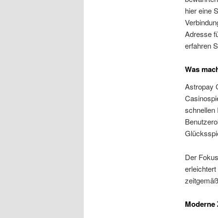
hier eine
Verbindung
Adresse fü
erfahren S
Was mach
Astropay C
Casinospie
schnellen 
Benutzerob
Glücksspie
Der Fokus 
erleichter
zeitgemäße
Moderne 