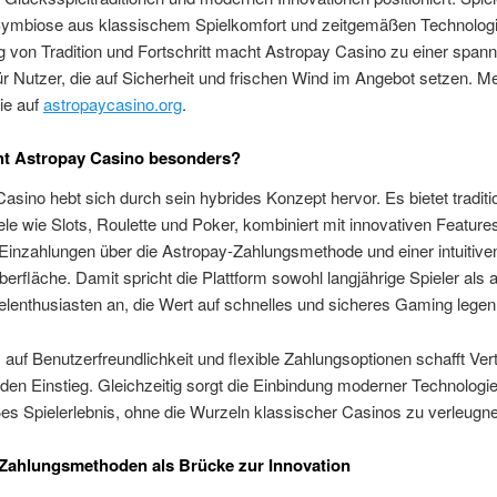
 Symbiose aus klassischem Spielkomfort und zeitgemäßen Technologi
 von Tradition und Fortschritt macht Astropay Casino zu einer span
r Nutzer, die auf Sicherheit und frischen Wind im Angebot setzen. M
ie auf
astropaycasino.org
.
t Astropay Casino besonders?
asino hebt sich durch sein hybrides Konzept hervor. Es bietet traditi
le wie Slots, Roulette und Poker, kombiniert mit innovativen Feature
Einzahlungen über die Astropay-Zahlungsmethode und einer intuitive
erfläche. Damit spricht die Plattform sowohl langjährige Spieler als 
lenthusiasten an, die Wert auf schnelles und sicheres Gaming legen
auf Benutzerfreundlichkeit und flexible Zahlungsoptionen schafft Ver
t den Einstieg. Gleichzeitig sorgt die Einbindung moderner Technologie
s Spielerlebnis, ohne die Wurzeln klassischer Casinos zu verleugn
Zahlungsmethoden als Brücke zur Innovation