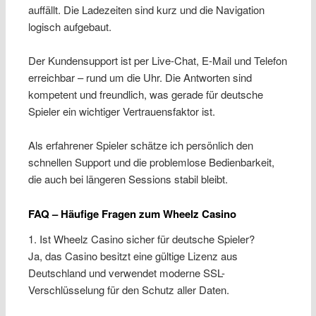
auffällt. Die Ladezeiten sind kurz und die Navigation
logisch aufgebaut.
Der Kundensupport ist per Live-Chat, E-Mail und Telefon
erreichbar – rund um die Uhr. Die Antworten sind
kompetent und freundlich, was gerade für deutsche
Spieler ein wichtiger Vertrauensfaktor ist.
Als erfahrener Spieler schätze ich persönlich den
schnellen Support und die problemlose Bedienbarkeit,
die auch bei längeren Sessions stabil bleibt.
FAQ – Häufige Fragen zum Wheelz Casino
1. Ist Wheelz Casino sicher für deutsche Spieler?
Ja, das Casino besitzt eine gültige Lizenz aus
Deutschland und verwendet moderne SSL-
Verschlüsselung für den Schutz aller Daten.