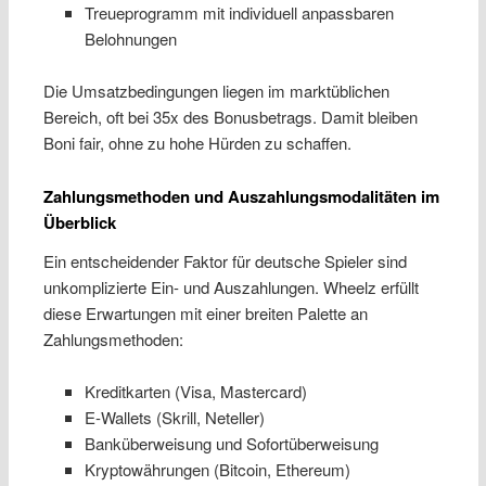
Treueprogramm mit individuell anpassbaren
Belohnungen
Die Umsatzbedingungen liegen im marktüblichen
Bereich, oft bei 35x des Bonusbetrags. Damit bleiben
Boni fair, ohne zu hohe Hürden zu schaffen.
Zahlungsmethoden und Auszahlungsmodalitäten im
Überblick
Ein entscheidender Faktor für deutsche Spieler sind
unkomplizierte Ein- und Auszahlungen. Wheelz erfüllt
diese Erwartungen mit einer breiten Palette an
Zahlungsmethoden:
Kreditkarten (Visa, Mastercard)
E-Wallets (Skrill, Neteller)
Banküberweisung und Sofortüberweisung
Kryptowährungen (Bitcoin, Ethereum)