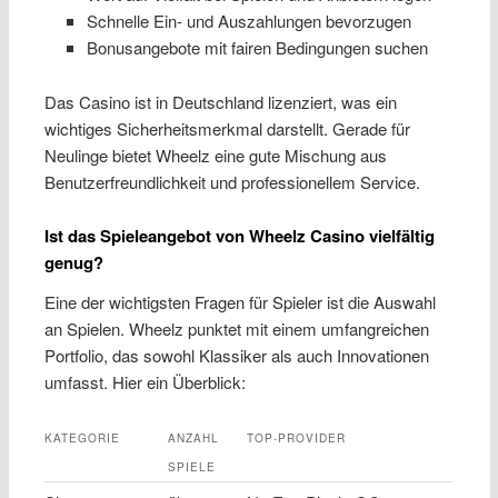
Schnelle Ein- und Auszahlungen bevorzugen
Bonusangebote mit fairen Bedingungen suchen
Das Casino ist in Deutschland lizenziert, was ein
wichtiges Sicherheitsmerkmal darstellt. Gerade für
Neulinge bietet Wheelz eine gute Mischung aus
Benutzerfreundlichkeit und professionellem Service.
Ist das Spieleangebot von Wheelz Casino vielfältig
genug?
Eine der wichtigsten Fragen für Spieler ist die Auswahl
an Spielen. Wheelz punktet mit einem umfangreichen
Portfolio, das sowohl Klassiker als auch Innovationen
umfasst. Hier ein Überblick:
KATEGORIE
ANZAHL
TOP-PROVIDER
SPIELE