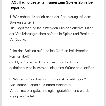
FAQ: Häufig gestellte Fragen zum Spielerlebnis bei
Hyperino
1. Wie schnell kann ich nach der Anmeldung mit dem
Spielen starten?
Die Registrierung ist in wenigen Minuten erledigt. Nach
der Verifizierung stehen sofort alle Spiele und Boni zur
Verfügung.
2. Ist das Spielen auf mobilen Geräten bei Hyperino
komfortabel?
Ja, Hyperino ist voll responsive und bietet eine
optimierte Mobile-Version, die keine Wünsche offenlässt.
3. Wie sicher sind meine Ein- und Auszahlungen?
Alle Transaktionen sind durch moderste
Verschlüsselungstechnologien geschützt und werden
zügig bearbeitet.