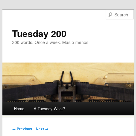
Tuesday 200
200 words. Once a week. Más o menos.
Main menu
Home
A Tuesday What?
Skip
to
Post navigation
← Previous
Next →