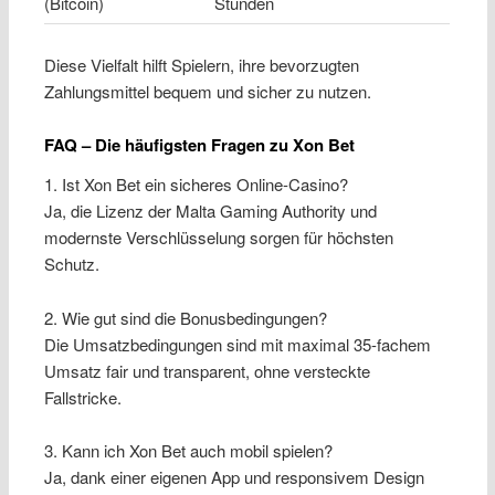
(Bitcoin)
Stunden
Diese Vielfalt hilft Spielern, ihre bevorzugten
Zahlungsmittel bequem und sicher zu nutzen.
FAQ – Die häufigsten Fragen zu Xon Bet
1. Ist Xon Bet ein sicheres Online-Casino?
Ja, die Lizenz der Malta Gaming Authority und
modernste Verschlüsselung sorgen für höchsten
Schutz.
2. Wie gut sind die Bonusbedingungen?
Die Umsatzbedingungen sind mit maximal 35-fachem
Umsatz fair und transparent, ohne versteckte
Fallstricke.
3. Kann ich Xon Bet auch mobil spielen?
Ja, dank einer eigenen App und responsivem Design