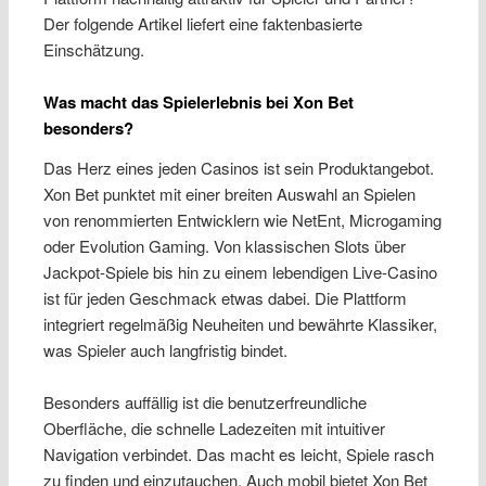
Der folgende Artikel liefert eine faktenbasierte
Einschätzung.
Was macht das Spielerlebnis bei Xon Bet
besonders?
Das Herz eines jeden Casinos ist sein Produktangebot.
Xon Bet punktet mit einer breiten Auswahl an Spielen
von renommierten Entwicklern wie NetEnt, Microgaming
oder Evolution Gaming. Von klassischen Slots über
Jackpot-Spiele bis hin zu einem lebendigen Live-Casino
ist für jeden Geschmack etwas dabei. Die Plattform
integriert regelmäßig Neuheiten und bewährte Klassiker,
was Spieler auch langfristig bindet.
Besonders auffällig ist die benutzerfreundliche
Oberfläche, die schnelle Ladezeiten mit intuitiver
Navigation verbindet. Das macht es leicht, Spiele rasch
zu finden und einzutauchen. Auch mobil bietet Xon Bet