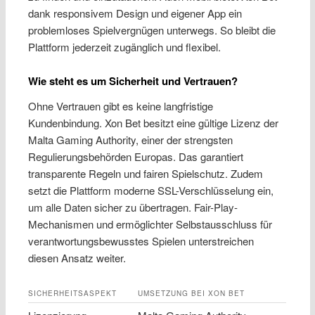
dank responsivem Design und eigener App ein
problemloses Spielvergnügen unterwegs. So bleibt die
Plattform jederzeit zugänglich und flexibel.
Wie steht es um Sicherheit und Vertrauen?
Ohne Vertrauen gibt es keine langfristige
Kundenbindung. Xon Bet besitzt eine gültige Lizenz der
Malta Gaming Authority, einer der strengsten
Regulierungsbehörden Europas. Das garantiert
transparente Regeln und fairen Spielschutz. Zudem
setzt die Plattform moderne SSL-Verschlüsselung ein,
um alle Daten sicher zu übertragen. Fair-Play-
Mechanismen und ermöglichter Selbstausschluss für
verantwortungsbewusstes Spielen unterstreichen
diesen Ansatz weiter.
SICHERHEITSASPEKT
UMSETZUNG BEI XON BET