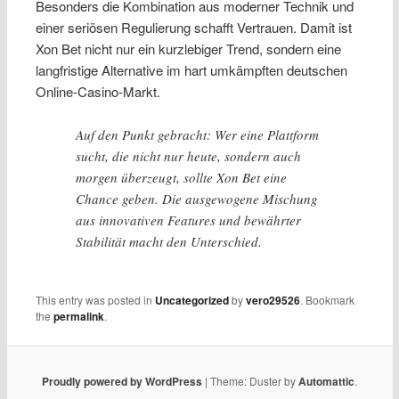
Besonders die Kombination aus moderner Technik und
einer seriösen Regulierung schafft Vertrauen. Damit ist
Xon Bet nicht nur ein kurzlebiger Trend, sondern eine
langfristige Alternative im hart umkämpften deutschen
Online-Casino-Markt.
Auf den Punkt gebracht: Wer eine Plattform
sucht, die nicht nur heute, sondern auch
morgen überzeugt, sollte Xon Bet eine
Chance geben. Die ausgewogene Mischung
aus innovativen Features und bewährter
Stabilität macht den Unterschied.
This entry was posted in
Uncategorized
by
vero29526
. Bookmark
the
permalink
.
Proudly powered by WordPress
|
Theme: Duster by
Automattic
.