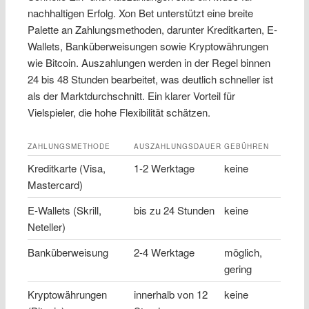
nachhaltigen Erfolg. Xon Bet unterstützt eine breite
Palette an Zahlungsmethoden, darunter Kreditkarten, E-
Wallets, Banküberweisungen sowie Kryptowährungen
wie Bitcoin. Auszahlungen werden in der Regel binnen
24 bis 48 Stunden bearbeitet, was deutlich schneller ist
als der Marktdurchschnitt. Ein klarer Vorteil für
Vielspieler, die hohe Flexibilität schätzen.
ZAHLUNGSMETHODE
AUSZAHLUNGSDAUER
GEBÜHREN
Kreditkarte (Visa,
1-2 Werktage
keine
Mastercard)
E-Wallets (Skrill,
bis zu 24 Stunden
keine
Neteller)
Banküberweisung
2-4 Werktage
möglich,
gering
Kryptowährungen
innerhalb von 12
keine